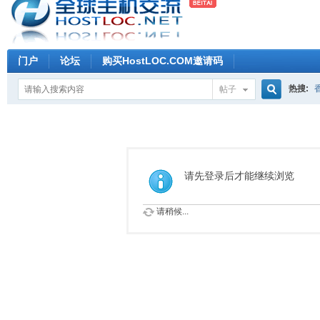
门户
论坛
购买HostLOC.COM邀请码
热搜:
帖子
搜
索
请先登录后才能继续浏览
请稍候...