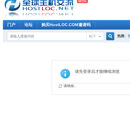
门户
论坛
购买HostLOC.COM邀请码
热搜:
帖子
搜
索
请先登录后才能继续浏览
请稍候...