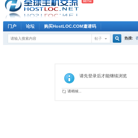
门户
论坛
购买HostLOC.COM邀请码
热搜:
帖子
搜
索
请先登录后才能继续浏览
请稍候...