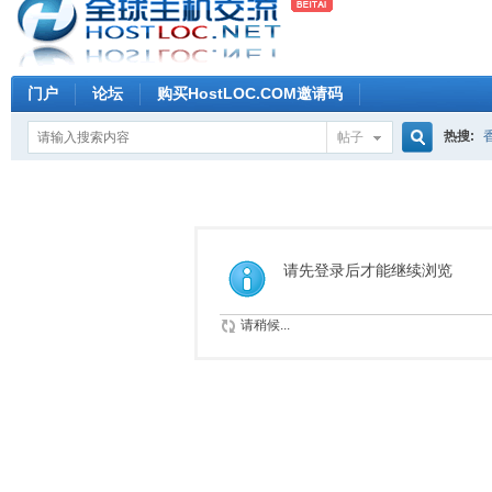
门户
论坛
购买HostLOC.COM邀请码
热搜:
帖子
搜
索
请先登录后才能继续浏览
请稍候...