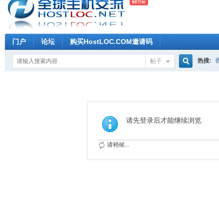
门户
论坛
购买HostLOC.COM邀请码
热搜:
帖子
搜
索
请先登录后才能继续浏览
请稍候...