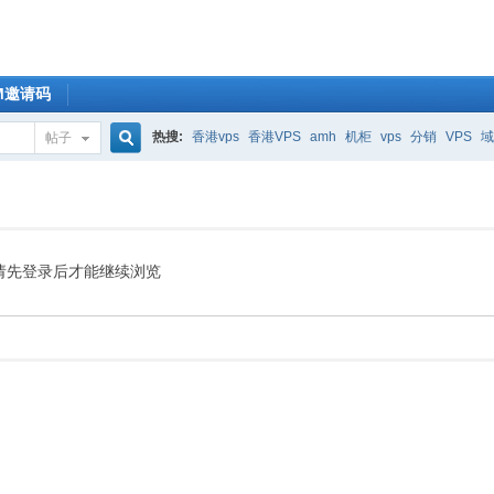
OM邀请码
热搜:
香港vps
香港VPS
amh
机柜
vps
分销
VPS
域
帖子
搜
索
请先登录后才能继续浏览