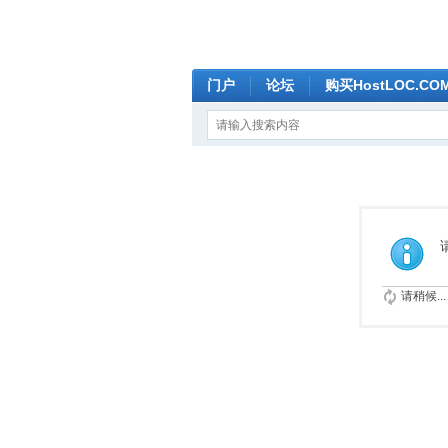
门户
论坛
购买HostLOC.C
请稍候...