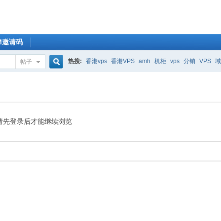
OM邀请码
热搜:
香港vps
香港VPS
amh
机柜
vps
分销
VPS
域
帖子
搜
索
请先登录后才能继续浏览