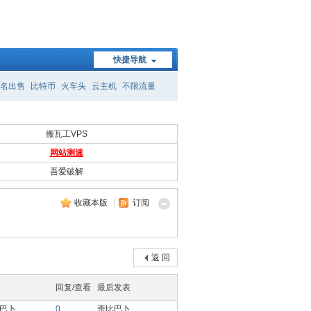
快捷导航
名出售
比特币
火车头
云主机
不限流量
搬瓦工VPS
网站测速
吾爱破解
收藏本版
|
订阅
返 回
回复/查看
最后发表
巴卜
0
歪比巴卜