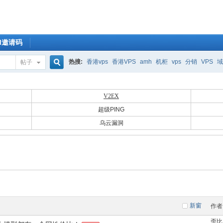
OM邀请码
热搜:
香港vps
香港VPS
amh
机柜
vps
分销
VPS
域
帖子
搜
V2EX
超级PING
索
乌云漏洞
新窗
作者
歪比