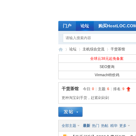
门户
论坛
购买HostLOC.C
论坛
主机综合交流
干货茶馆
全球云38元起免备案
SEO查询
Virmach特价鸡
全
»
›
›
干货茶馆
今日:
0
|
主题:
6
|
排名:
9
更种淘宝剁手货，赶紧剁剁剁
全部主题
最新
热门
热帖
精华
更多