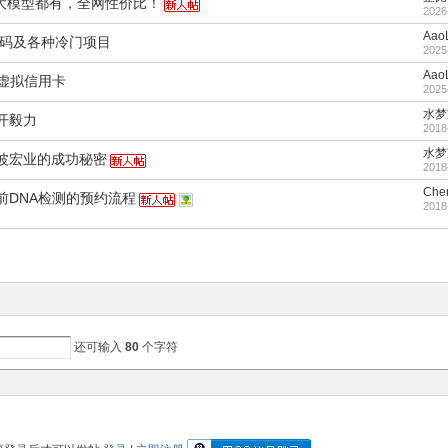
各大模型都有，全网性价比！
2026
Aao
实卡接码及各种冷门项目
2025
Aao
虚拟信用卡
2025
水梦
开毅力
2018
水梦
波宏业的成功秘密
2018
Che
前DNA检测的预约流程
2018
还可输入
80
个字符