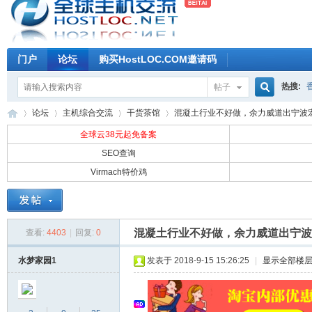
门户
论坛
购买HostLOC.COM邀请码
热搜:
帖子
搜
论坛
主机综合交流
干货茶馆
混凝土行业不好做，余力威道出宁波宏业
全球云38元起免备案
SEO查询
索
Virmach特价鸡
全
»
›
›
›
混凝土行业不好做，余力威道出宁波
查看:
4403
|
回复:
0
水梦家园1
发表于 2018-9-15 15:26:25
|
显示全部楼