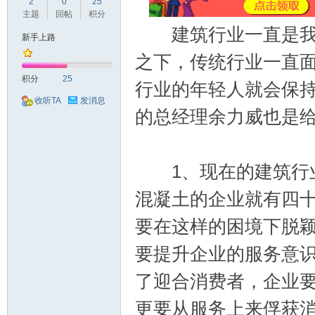
球
2
0
25
主题
回帖
积分
建筑行业一直是我国
新手上路
之下，传统行业一直
积分
25
行业的年轻人就会保
收听TA
发消息
的总经理余力威也是
主
1、现在的建筑行业
混凝土的企业就有四
要在这样的困境下脱
要提升企业的服务意
了迎合消费者，企业
机
更要从服务上来俘获