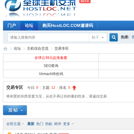
门户
论坛
购买HostLOC.COM邀请码
热搜:
帖子
搜
论坛
主机综合交流
交易专区
全球云38元起免备案
SEO查询
索
Virmach特价鸡
全
»
›
›
交易专区
今日:
0
|
主题:
12
|
排名:
5
将闲置的东西变废为宝，从此不再让你的毒妇吃灰，请诚信交易
全部主题
最新
热门
热帖
精华
更多