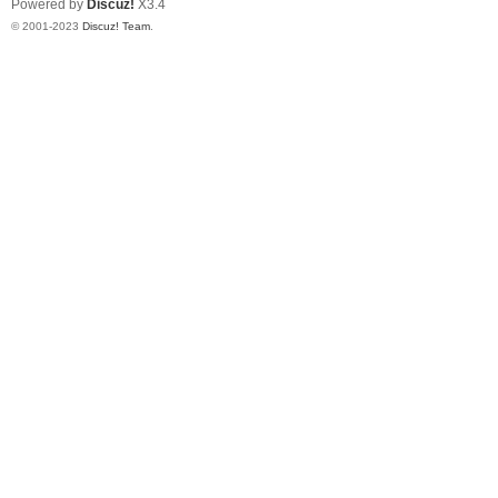
Powered by
Discuz!
X3.4
© 2001-2023
Discuz! Team
.
论
坛