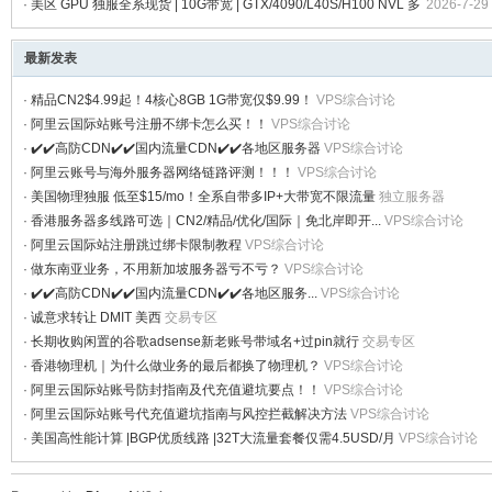
月
VPS综合讨论
·
美区 GPU 独服全系现货 | 10G带宽 | GTX/4090/L40S/H100 NVL 多
2026-7-29
款可选
独立服务器
最新发表
·
精品CN2$4.99起！4核心8GB 1G带宽仅$9.99！
VPS综合讨论
·
阿里云国际站账号注册不绑卡怎么买！！
VPS综合讨论
·
✔️✔️高防CDN✔️✔️国内流量CDN✔️✔️各地区服务器
VPS综合讨论
交
·
阿里云账号与海外服务器网络链路评测！！！
VPS综合讨论
·
美国物理独服 低至$15/mo！全系自带多IP+大带宽不限流量
独立服务器
·
香港服务器多线路可选｜CN2/精品/优化/国际｜免北岸即开...
VPS综合讨论
·
阿里云国际站注册跳过绑卡限制教程
VPS综合讨论
·
做东南亚业务，不用新加坡服务器亏不亏？
VPS综合讨论
·
✔️✔️高防CDN✔️✔️国内流量CDN✔️✔️各地区服务...
VPS综合讨论
·
诚意求转让 DMIT 美西
交易专区
·
长期收购闲置的谷歌adsense新老账号带域名+过pin就行
交易专区
·
香港物理机｜为什么做业务的最后都换了物理机？
VPS综合讨论
流
·
阿里云国际站账号防封指南及代充值避坑要点！！
VPS综合讨论
·
阿里云国际站账号代充值避坑指南与风控拦截解决方法
VPS综合讨论
·
美国高性能计算 |BGP优质线路 |32T大流量套餐仅需4.5USD/月
VPS综合讨论