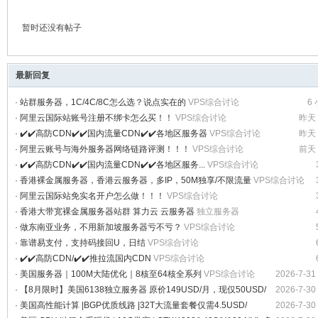
球
暂时还没有帖子
最新回复
·
站群服务器，1C/4C/8C怎么选？说点实在的
VPS综合讨论
6
·
阿里云国际站账号注册不绑卡怎么买！！
VPS综合讨论
昨天 
·
✔️✔️高防CDN✔️✔️国内流量CDN✔️✔️各地区服务器
VPS综合讨论
昨天 
主
·
阿里云账号与海外服务器网络链路评测！！！
VPS综合讨论
前天 
·
✔️✔️高防CDN✔️✔️国内流量CDN✔️✔️各地区服务...
VPS综合讨论
·
香港裸金属服务器，香港云服务器，多IP，50M独享/不限流量
VPS综合讨论
·
阿里云国际站免实名开户怎么做！！！
VPS综合讨论
·
香港大带宽裸金属服务器站群 算力云 云服务器
独立服务器
·
做东南亚业务，不用新加坡服务器亏不亏？
VPS综合讨论
·
靠谱易支付，支持码接回U，日结
VPS综合讨论
·
✔️✔️高防CDN/✔️✔️推拉流国内CDN
VPS综合讨论
·
美国服务器｜100M大陆优化｜8核至64核全系列
VPS综合讨论
2026-7-31
机
·
【8月限时】美国6138独立服务器 原价149USD/月，现仅50USD/
2026-7-30
月！
VPS综合讨论
·
美国高性能计算 |BGP优质线路 |32T大流量套餐仅需4.5USD/
2026-7-30