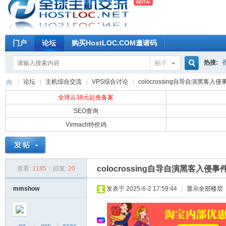
门户
论坛
购买HostLOC.COM邀请码
热搜:
帖子
搜
论坛
主机综合交流
VPS综合讨论
colocrossing自导自演黑客入侵
全球云38元起免备案
SEO查询
索
Virmach特价鸡
全
»
›
›
›
colocrossing自导自演黑客入侵
查看:
1185
|
回复:
20
mmshow
发表于 2025-6-2 17:59:44
|
显示全部楼层