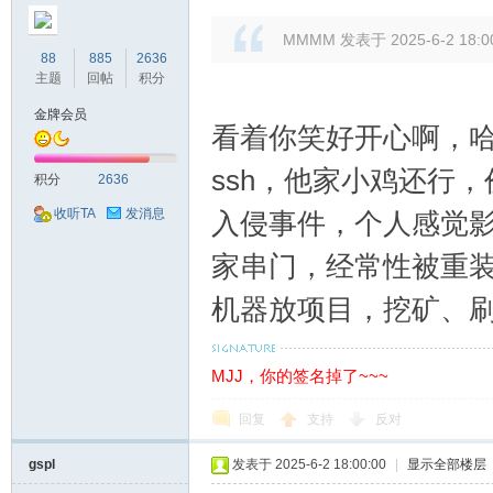
MMMM 发表于 2025-6-2 18:0
88
885
2636
主题
回帖
积分
论
金牌会员
看着你笑好开心啊，哈
ssh，他家小鸡还行
积分
2636
收听TA
发消息
入侵事件，个人感觉
家串门，经常性被重
机器放项目，挖矿、刷
坛
MJJ，你的签名掉了~~~
回复
支持
反对
gspl
发表于 2025-6-2 18:00:00
|
显示全部楼层