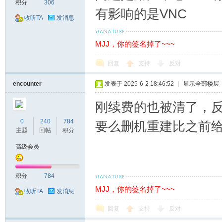
积分
306
站
有影响的是VNC
收听TA
发消息
MJJ，你的签名掉了~~~
回复
支持
反对
encounter
发表于 2025-6-2 18:46:52
|
显示全部楼层
刚续费的也被清了，反
0
240
784
要么删机重建比之前
主题
回帖
积分
高级会员
积分
784
MJJ，你的签名掉了~~~
收听TA
发消息
回复
支持
反对