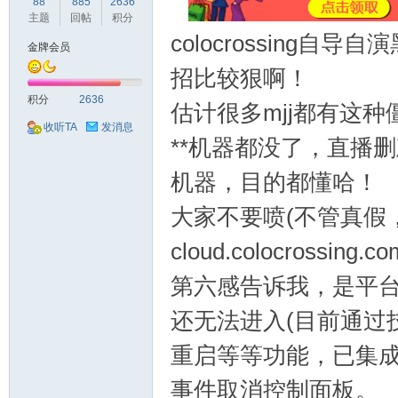
球
88
885
2636
主题
回帖
积分
colocrossing
金牌会员
招比较狠啊！
积分
2636
估计很多mjj都有这种
收听TA
发消息
**机器都没了，直播
机器，目的都懂哈！
主
大家不要喷(不管真假，
cloud.colocrossing.co
第六感告诉我，是平
还无法进入(目前通过
重启等等功能，已集成
机
事件取消控制面板。