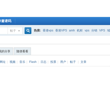
OM邀请码
热搜:
香港vps
香港VPS
amh
机柜
vps
分销
VPS
域
帖子
搜
我的分享
随便看看
索
网址
|
视频
|
音乐
|
Flash
|
日志
|
投票
|
用户
|
帖子
|
文章