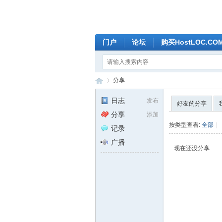
门户
论坛
购买HostLOC.C
分享
日志
发布
好友的分享
分享
添加
全
›
按类型查看:
全部
|
记录
广播
现在还没分享