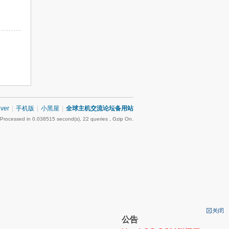
iver
|
手机版
|
小黑屋
|
全球主机交流论坛备用站
 Processed in 0.038515 second(s), 22 queries , Gzip On.
公告