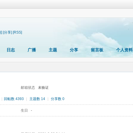
]
[分享]
[RSS]
日志
广播
主题
分享
留言板
个人资料
邮箱状态
未验证
|
回帖数 4393
|
主题数 14
|
分享数 0
生日
-