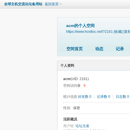
全球主机交流论坛备用站
返回首页
acm的个人空间
https://www.hostloc.net/?2161
[收藏]
[复制
空间首页
动态
记录
个人资料
acm
(UID: 2161)
空间访问量
0
统计信息
好友数 0
|
记录数 0
|
日志数 0
性别
保密
活跃概况
用户组
论坛元老