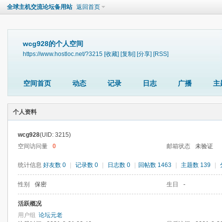
全球主机交流论坛备用站
返回首页
wcg928的个人空间
https://www.hostloc.net/?3215
[收藏]
[复制]
[分享]
[RSS]
空间首页
动态
记录
日志
广播
主
个人资料
wcg928
(UID: 3215)
空间访问量
0
邮箱状态
未验证
统计信息
好友数 0
|
记录数 0
|
日志数 0
|
回帖数 1463
|
主题数 139
|
性别
保密
生日
-
活跃概况
用户组
论坛元老