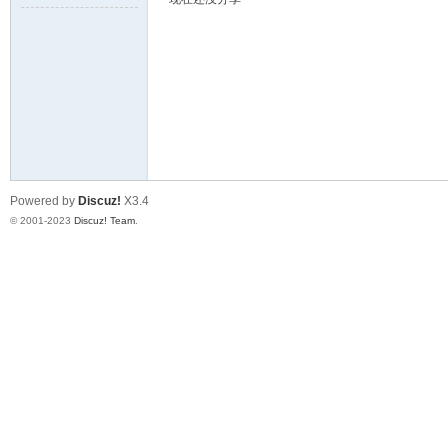
球
Powered by
Discuz!
X3.4
© 2001-2023
Discuz! Team
.
主