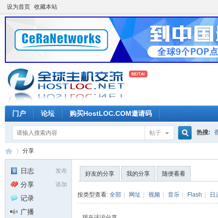
设为首页
收藏本站
门户
论坛
购买HostLOC.COM邀请码
热搜:
帖子
搜
分享
日志
发布
好友的分享
我的分享
随便看看
分享
添加
索
全
›
按类型查看:
全部
|
网址
|
视频
|
音乐
|
Flash
|
日
记录
广播
现在还没分享