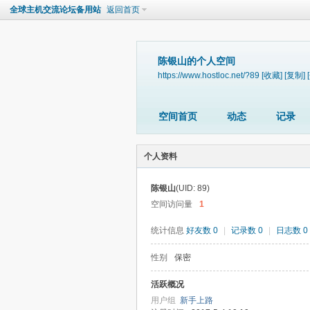
全球主机交流论坛备用站
返回首页
陈银山的个人空间
https://www.hostloc.net/?89
[收藏]
[复制]
空间首页
动态
记录
个人资料
陈银山
(UID: 89)
空间访问量
1
统计信息
好友数 0
|
记录数 0
|
日志数 0
性别
保密
活跃概况
用户组
新手上路