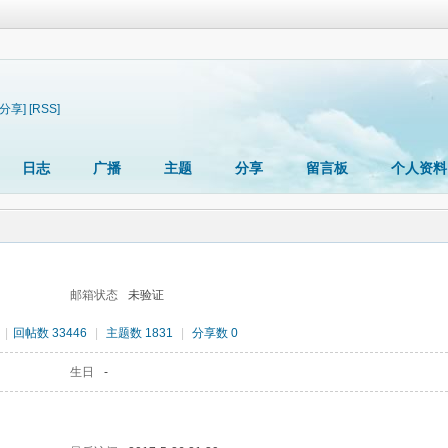
[分享]
[RSS]
日志
广播
主题
分享
留言板
个人资料
邮箱状态
未验证
|
回帖数 33446
|
主题数 1831
|
分享数 0
生日
-