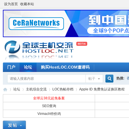
设为首页
收藏本站
门户
论坛
购买HostLOC.COM邀请码
热搜:
帖子
搜
论坛
主机综合交流
LOC热帖存档
Apple ID 免费免认证换区教程
全球云38元起免备案
SEO查询
索
Virmach特价鸡
全
»
›
›
›