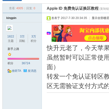
Apple ID 免费免认证换区教程
查看:
4005
|
回复:
0
[复制链
kingpin
发表于 2017-7-30 20:34:35
|
显示全部楼
球
1822
3万
3万
主题
回帖
积分
快升元老了，今天苹果
新手上路
虽然暂时可以正常使
积分
36724
面）
收听TA
发消息
转发一个免认证转区教程
区无需验证支付方式
主