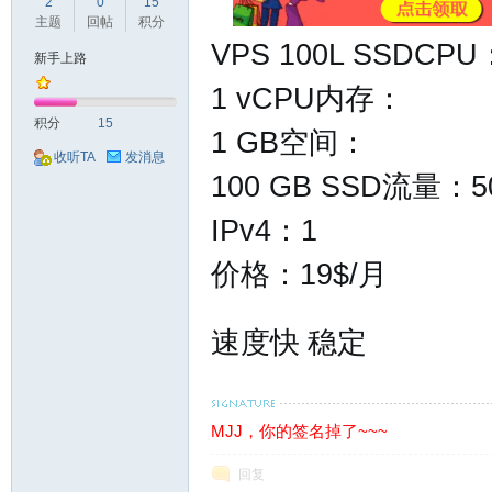
球
2
0
15
主题
回帖
积分
VPS 100L
SSDCPU
新手上路
1 vCPU内存：
积分
15
1 GB空间：
收听TA
发消息
100 GB SSD流量：50
主
IPv4：1
价格：19$/月
速度快 稳定
MJJ，你的签名掉了~~~
机
回复