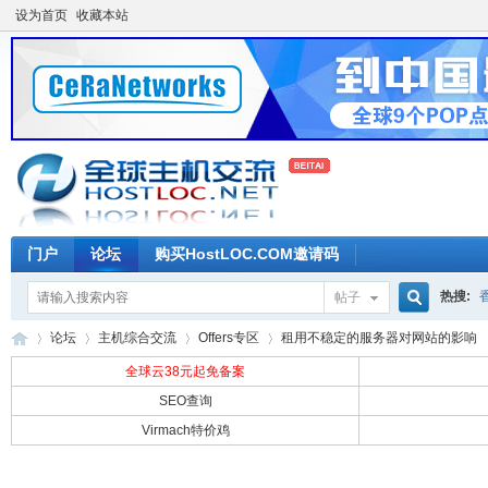
设为首页
收藏本站
门户
论坛
购买HostLOC.COM邀请码
热搜:
帖子
搜
论坛
主机综合交流
Offers专区
租用不稳定的服务器对网站的影响
全球云38元起免备案
SEO查询
索
Virmach特价鸡
全
»
›
›
›