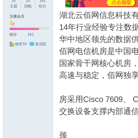
球
18
20
161
主题
回帖
积分
湖北云佰网信息科技
注册会员
14年行业经验专注数
积分
161
华中地区领先的数据
收听TA
发消息
佰网电信机房是中国电信
国家骨干网核心机房，骨
主
高速与稳定，佰网独享
房采用Cisco 7609、 
交换设备支撑内部通
机
颈