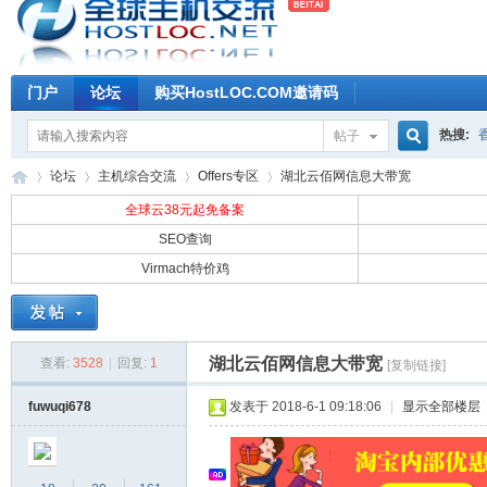
门户
论坛
购买HostLOC.COM邀请码
热搜:
帖子
搜
论坛
主机综合交流
Offers专区
湖北云佰网信息大带宽
全球云38元起免备案
SEO查询
索
Virmach特价鸡
全
»
›
›
›
湖北云佰网信息大带宽
查看:
3528
|
回复:
1
[复制链接]
fuwuqi678
发表于 2018-6-1 09:18:06
|
显示全部楼层