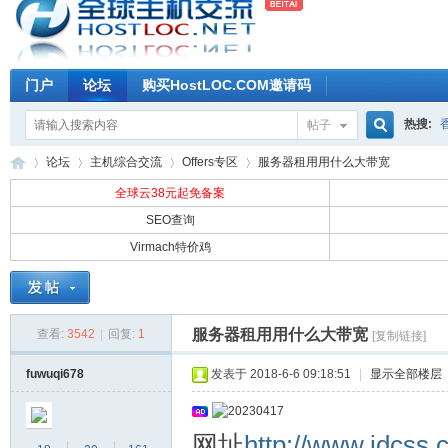
门户
论坛
购买HostLOC.COM邀请码
热搜:
帖子
搜
论坛
主机综合交流
Offers专区
服务器租用用什么大带宽
全球云38元起免备案
SEO查询
索
Virmach特价鸡
全
»
›
›
›
服务器租用用什么大带宽
查看:
3542
|
回复:
1
[复制链接]
fuwuqi678
发表于 2018-6-6 09:18:51
|
显示全部楼层
网址
http://www.idcss.