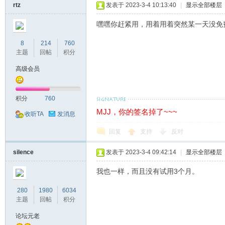
rtz
发表于 2023-3-4 10:13:40
|
显示全部楼层
嘿嘿你赶紧用，用着用着突然某一天没免
流
8
214
760
主题
回帖
积分
高级会员
积分
760
MJJ，你的签名掉了~~~
收听TA
发消息
论
回复
支持
反对
silence
发表于 2023-3-4 09:42:14
|
显示全部楼层
我也一样，而且没有试用3个月。
280
1980
6034
主题
回帖
积分
论坛元老