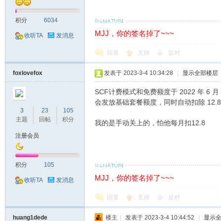
坛
积分
6034
MJJ，你的签名掉了~~~
收听TA
发消息
回复
支持
反对
foxlovefox
发表于 2023-3-4 10:34:28
|
显示全部楼层
SCF计费模式和免费额度于 2022 年
备
会发放基础套餐额度，同时自动扣除 12.
3
23
105
主题
回帖
积分
我的是手动关上的，怕他每月扣12.8
注册会员
积分
105
MJJ，你的签名掉了~~~
收听TA
发消息
回复
支持
反对
用
huang1dede
楼主
|
发表于 2023-3-4 10:44:52
|
显示