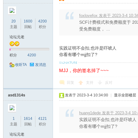
foxlovefox 发表于 2023-3-4 10:3
20
1600
4200
SCF计费模式和免费额度于 20
主题
回帖
积分
受免费额度， ...
论坛元老
实践证明不会扣,也许是吓唬人
站
你看有哪个mjj扣了?
积分
4200
收听TA
发消息
MJJ，你的签名掉了~~~
回复
支持
反对
asd1314s
发表于 2023-3-4 10:34:00
|
显示全部楼层
huang1dede 发表于 2023-3-4 10:
1
1614
4121
实践证明不会扣,也许是吓唬人
主题
回帖
积分
你看有哪个mjj扣了?
论坛元老