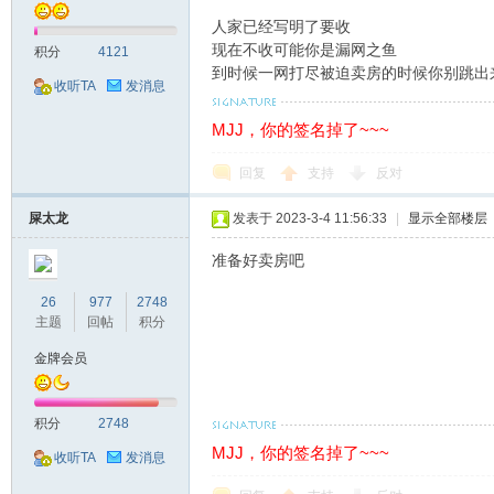
人家已经写明了要收
现在不收可能你是漏网之鱼
积分
4121
到时候一网打尽被迫卖房的时候你别跳出
收听TA
发消息
MJJ，你的签名掉了~~~
回复
支持
反对
屎太龙
发表于 2023-3-4 11:56:33
|
显示全部楼层
准备好卖房吧
26
977
2748
主题
回帖
积分
金牌会员
积分
2748
MJJ，你的签名掉了~~~
收听TA
发消息