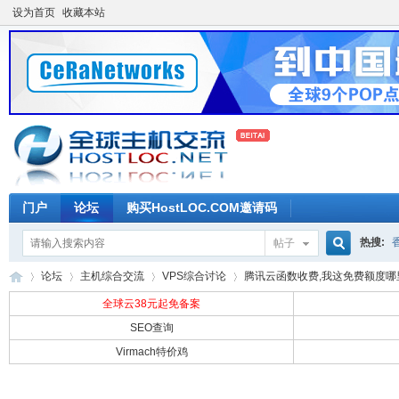
设为首页
收藏本站
门户
论坛
购买HostLOC.COM邀请码
热搜:
帖子
搜
论坛
主机综合交流
VPS综合讨论
腾讯云函数收费,我这免费额度哪里来
全球云38元起免备案
SEO查询
索
Virmach特价鸡
全
»
›
›
›