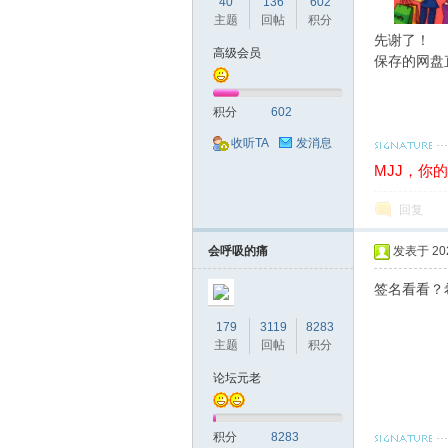
球
40
136
602
主题
回帖
积分
先谢了！
高级会员
保存的网盘
积分
602
收听TA
发消息
MJJ，你
主
回复
会呼吸的痛
发表于 2024
签名看看？
179
3119
8283
主题
回帖
积分
论坛元老
机
积分
8283