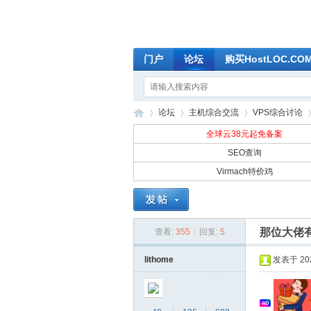
门户
论坛
购买HostLOC.C
论坛
主机综合交流
VPS综合讨论
全球云38元起免备案
SEO查询
Virmach特价鸡
全
»
›
›
›
那位大佬有
查看:
355
|
回复:
5
lithome
发表于 2024