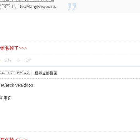
访问不了。TooManyRequests
的签名掉了~~~
支持
反对
-11-7 13:39:42
|
显示全部楼层
.net/archives/ddos
直用它
的签名掉了~~~