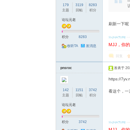
179
3119
8283
主题
回帖
积分
论坛元老
刷新一下呢
论
积分
8283
MJJ，你
收听TA
发消息
回复
pnsroc
发表于 2024
https://7yv
坛
142
1151
3742
看这个，一
主题
回帖
积分
论坛元老
积分
3742
MJJ，你