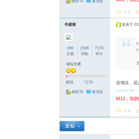
收听TA
发消息
回复
备
华盛顿
发表于 2024
p
290
2586
7170
h
主题
回帖
积分
论坛元老
用
积分
7170
这地址，还真是
收听TA
发消息
MJJ，你
回复