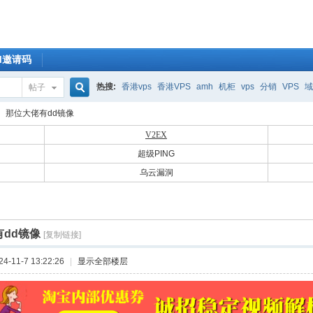
OM邀请码
热搜:
香港vps
香港VPS
amh
机柜
vps
分销
VPS
域
帖子
搜
那位大佬有dd镜像
V2EX
超级PING
索
乌云漏洞
dd镜像
[复制链接]
-11-7 13:22:26
|
显示全部楼层