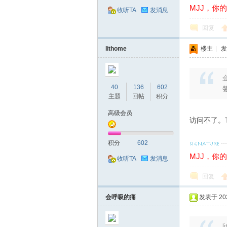
MJJ，你
收听TA
发消息
回复
lithome
楼主
|
发
交
会
40
136
602
主题
回帖
积分
高级会员
访问不了。To
积分
602
MJJ，你
收听TA
发消息
回复
流
会呼吸的痛
发表于 2024
l