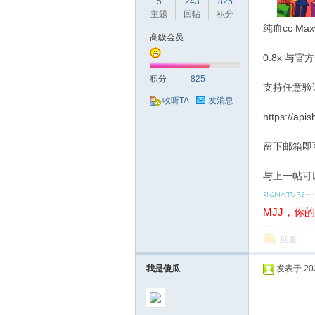
球
5
243
825
主题
回帖
积分
纯血cc Ma
高级会员
0.8x 与官方
积分
825
支持任意验
收听TA
发消息
https://api
主
留下邮箱即可
与上一帖可
MJJ，你
回复
我是傻瓜
发表于 2026
机