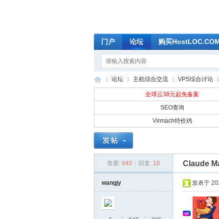
门户
论坛
购买HostLOC.C
论坛
主机综合交流
VPS综合讨论
全球云38元起免备案
SEO查询
Virmach特价鸡
全
»
›
›
›
Claude
查看:
643
|
回复:
10
wangjy
发表于 2026