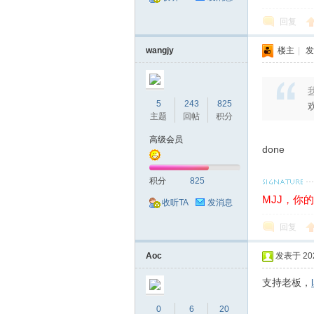
回复
wangjy
楼主
|
发
论
我
5
243
825
主题
回帖
积分
高级会员
done
积分
825
MJJ，你
收听TA
发消息
坛
回复
Aoc
发表于 2026
支持老板，
0
6
20