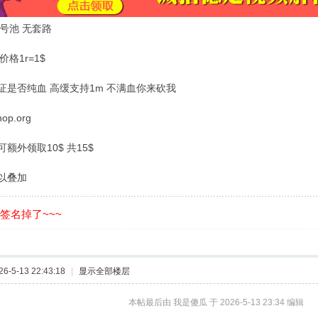
x号池 无套路
价格1r=1$
证是否纯血 高缓支持1m 不满血你来砍我
shop.org
额外领取10$ 共15$
以叠加
的签名掉了~~~
-5-13 22:43:18
|
显示全部楼层
本帖最后由 我是傻瓜 于 2026-5-13 23:34 编辑