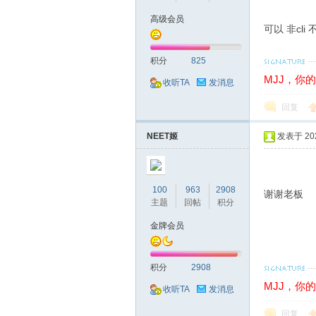
高级会员
可以 非cl
积分
825
MJJ，你
收听TA
发消息
回复
NEET姬
发表于 2026
100
963
2908
谢谢老板
主题
回帖
积分
金牌会员
积分
2908
MJJ，你
收听TA
发消息
回复