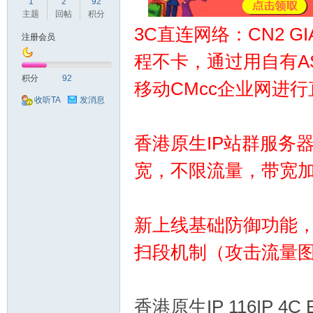
球
1
2
92
主题
回帖
积分
3C直连网络：CN2 
注册会员
程不卡，通过用自有AS
积分
92
移动CMcc企业网进
收听TA
发消息
香港原生IP站群服务器
主
宽，不限流量，带宽
新上线基础防御功能，4
扫段机制（攻击流量
机
香港原生IP 116IP 4