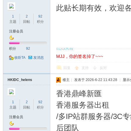
此贴长期有效，欢迎各
1
2
92
主题
回帖
积分
注册会员
积分
92
MJJ，你的签名掉了~~~
收听TA
发消息
回复
支持
反对
HKIDC_helens
楼主
|
发表于 2026-6-22 11:43:28
|
显示
香港鼎峰新匯
1
2
92
香港服务器出租
主题
回帖
积分
/多IP站群服务器/3
注册会员
后团队