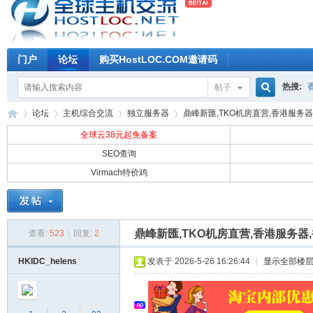
门户
论坛
购买HostLOC.COM邀请码
热搜:
帖子
搜
论坛
主机综合交流
独立服务器
鼎峰新匯,TKO机房直营,香港服务器,
全球云38元起免备案
SEO查询
索
Virmach特价鸡
全
»
›
›
›
鼎峰新匯,TKO机房直营,香港服务器
查看:
523
|
回复:
2
HKIDC_helens
发表于 2026-5-26 16:26:44
|
显示全部楼