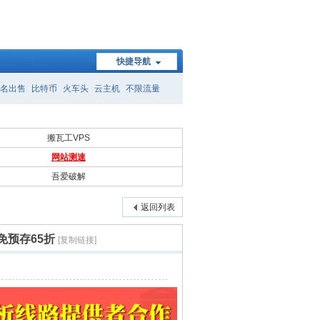
快捷导航
名出售
比特币
火车头
云主机
不限流量
搬瓦工VPS
网站测速
吾爱破解
返回列表
代理免预存65折
[复制链接]