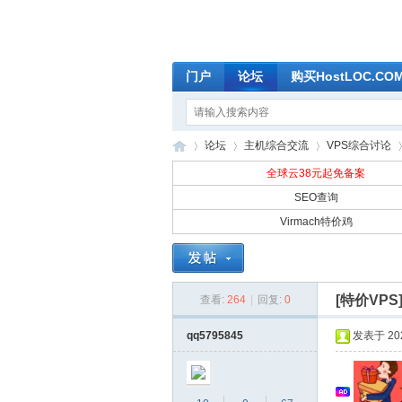
门户
论坛
购买HostLOC.C
论坛
主机综合交流
VPS综合讨论
全球云38元起免备案
SEO查询
Virmach特价鸡
全
»
›
›
›
[特价VPS
查看:
264
|
回复:
0
qq5795845
发表于 2026