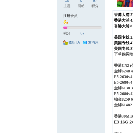
球
10
0
67
主题
回帖
积分
香港大浦 2H
注册会员
香港大浦 4H
香港大浦 8H
积分
67
美国专线 2H
收听TA
发消息
美国专线 4H
美国专线 8H
下单购买
主
香港CN2 
金牌6248 4
E5-2630v4
E5-2680v4
金牌6138 3
E5-2680v4
铂金8259 6
金牌61482 
香港30M 
机
E3 16G 2