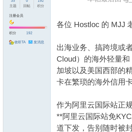
球
35
0
192
主题
回帖
积分
注册会员
各位 Hostloc 的 MJ
积分
192
收听TA
发消息
出海业务、搞跨境或者纯
Cloud）的海外轻量
主
加坡以及美国西部的
卡在繁琐的海外信用卡
作为阿里云国际站正规
**阿里云国际站免KY
机
道下发，告别随时被封