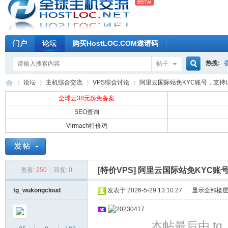
门户
论坛
购买HostLOC.COM邀请码
热搜:
帖子
搜
论坛
主机综合交流
VPS综合讨论
阿里云国际站免KYC账号，支持US
全球云38元起免备案
SEO查询
索
Virmach特价鸡
全
»
›
›
›
[特价VPS]
阿里云国际站免KYC账号
查看:
250
|
回复:
0
tg_wukongcloud
发表于 2026-5-29 13:10:27
|
显示全部楼
本帖最后由 tg_wu