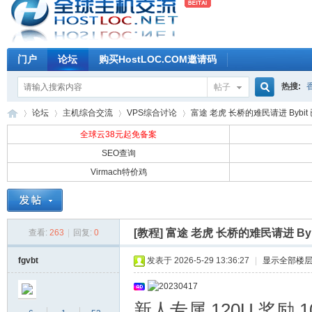
门户
论坛
购买HostLOC.COM邀请码
热搜:
帖子
搜
论坛
主机综合交流
VPS综合讨论
富途 老虎 长桥的难民请进 Bybit 已
全球云38元起免备案
SEO查询
索
Virmach特价鸡
全
»
›
›
›
[教程]
富途 老虎 长桥的难民请进 Bybit
查看:
263
|
回复:
0
fgvbt
发表于 2026-5-29 13:36:27
|
显示全部楼
新人专属 120U 奖励 