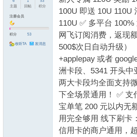
球
6
1
53
主题
回帖
积分
100U 即送 10U 1
注册会员
110U ✅ 多平台 100
网飞订阅消费，返现额度
积分
53
收听TA
发消息
500$次日自动升级）
+applepay 或者 go
主
洲卡段、5341 开
两大卡段均全面支持微信
下全场景通用！ ✅ 支付
宝单笔 200 元以
用完全够用 线下刷卡：绑
机
信用卡的商户通用，超过