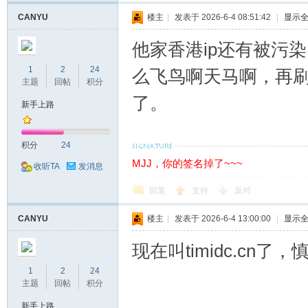
站
CANYU
楼主
|
发表于 2026-6-4 08:51:42
|
显示
他家香港ip还有被污
1
2
24
么飞鸟啊天马啊，再
主题
回帖
积分
了。
新手上路
积分
24
MJJ，你的签名掉了~~~
收听TA
发消息
回复
支持
反对
CANYU
楼主
|
发表于 2026-6-4 13:00:00
|
显示
现在叫timidc.cn了，
1
2
24
主题
回帖
积分
新手上路