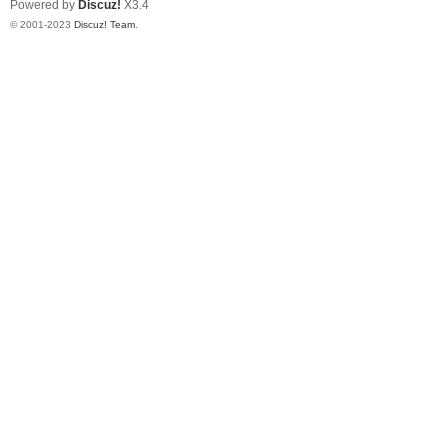
Powered by
Discuz!
X3.4
© 2001-2023
Discuz! Team
.