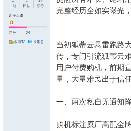
球
1
2
24
主题
回帖
积分
完整经历全如实曝光
新手上路
积分
24
收听TA
发消息
当初狐蒂云暴雷跑路
传，专门引流狐蒂云
主
用户付费购机，前期
量，大量难民出于信
一、两次私自无通知降
机
购机标注原厂高配金牌