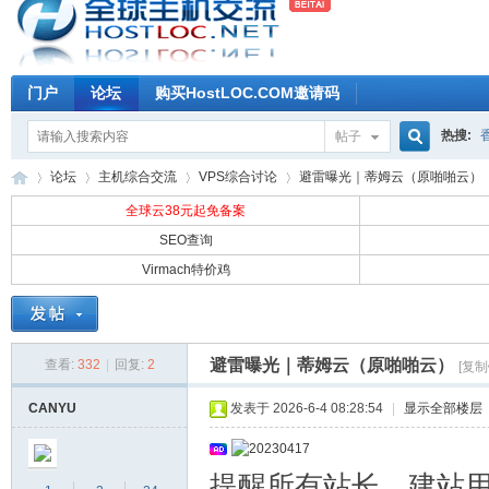
门户
论坛
购买HostLOC.COM邀请码
热搜:
帖子
搜
论坛
主机综合交流
VPS综合讨论
避雷曝光｜蒂姆云（原啪啪云）
全球云38元起免备案
SEO查询
索
Virmach特价鸡
全
»
›
›
›
避雷曝光｜蒂姆云（原啪啪云）
查看:
332
|
回复:
2
[复制
CANYU
发表于 2026-6-4 08:28:54
|
显示全部楼层
提醒所有站长、建站