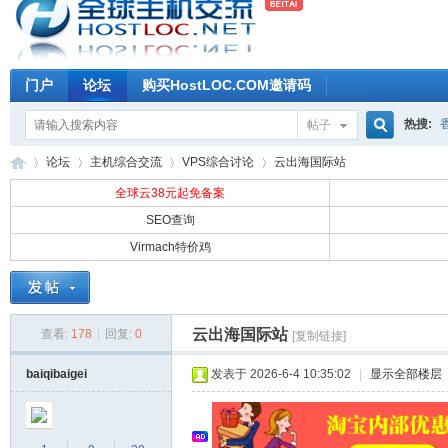
门户
论坛
购买HostLOC.COM邀请码
热搜:
帖子
搜
论坛
主机综合交流
VPS综合讨论
云出海国际站
全球云38元起免备案
SEO查询
索
Virmach特价鸡
全
»
›
›
›
云出海国际站
查看:
178
|
回复:
0
[复制链接]
baiqibaigei
发表于 2026-6-4 10:35:02
|
显示全部楼层