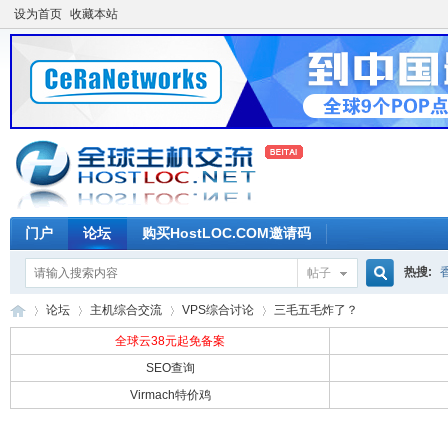
设为首页
收藏本站
门户
论坛
购买HostLOC.COM邀请码
热搜:
帖子
搜
论坛
主机综合交流
VPS综合讨论
三毛五毛炸了？
全球云38元起免备案
SEO查询
索
Virmach特价鸡
全
»
›
›
›