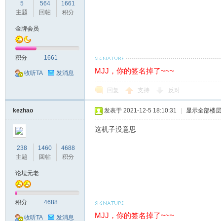
坛
5
564
1661
主题
回帖
积分
金牌会员
积分
1661
MJJ，你的签名掉了~~~
收听TA
发消息
回复
支持
反对
备
kezhao
发表于 2021-12-5 18:10:31
|
显示全部楼
这机子没意思
238
1460
4688
主题
回帖
积分
论坛元老
用
积分
4688
MJJ，你的签名掉了~~~
收听TA
发消息