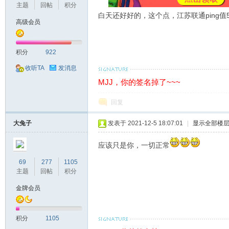
主题
回帖
积分
白天还好好的，这个点，江苏联通ping值
高级会员
机
积分
922
收听TA
发消息
MJJ，你的签名掉了~~~
回复
大兔子
发表于 2021-12-5 18:07:01
|
显示全部楼
应该只是你，一切正常
交
69
277
1105
主题
回帖
积分
金牌会员
积分
1105