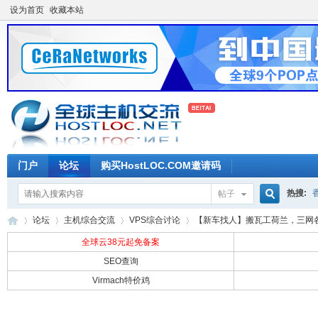
设为首页
收藏本站
门户
论坛
购买HostLOC.COM邀请码
热搜:
帖子
搜
论坛
主机综合交流
VPS综合讨论
【新车找人】搬瓦工荷兰，三网各自
全球云38元起免备案
SEO查询
索
Virmach特价鸡
全
»
›
›
›