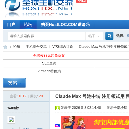
门户
论坛
购买HostLOC.COM邀请码
热搜:
帖子
搜
论坛
主机综合交流
VPS综合讨论
Claude Max 号池中转 注册领试用
全球云38元起免备案
SEO查询
索
Virmach特价鸡
全
»
›
›
›
Claude Max 号池中转 注册领试用
查看:
1012
|
回复:
29
wangjy
发表于 2026-5-8 02:14:40
|
显示全部楼层