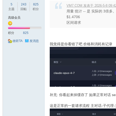
5
243
825
VM7.COM 发表于 2026-5-8 09:4
主题
回帖
积分
用量 统计 -- 是 实际的 3倍多
$1.4706
高级会员
区间请求
积分
825
交
收听TA
发消息
我觉得是你看错了吧 价格和消耗有记录
流
补充: 你看起来掉缓存了 如果正常对话 ses
这是正常的一套请求流程 主对话-子代理