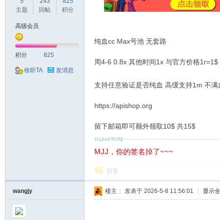
球
5
243
825
主题
回帖
积分
高级会员
纯血cc Max号池 无套路
积分
825
周4-6 0.8x 其他时间1x 与官方价格1r=1$
收听TA
发消息
支持任意验证是否纯血 高缓支持1m 不
主
https://apishop.org
留下邮箱即可额外领取10$ 共15$
MJJ，你的签名掉了~~~
回复
wangjy
楼主
|
发表于 2026-5-8 11:56:01
|
显示
机