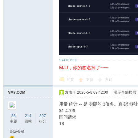
备
MJJ，你的签名掉了~~~
用
回复
支持
反对
VM7.COM
发表于 2026-5-8 09:42:00
|
显示全部楼层
用量 统计 -- 是 实际的 3倍多。真实消耗约
$1.4706
55
214
897
区间请求
主题
回帖
积分
18
高级会员