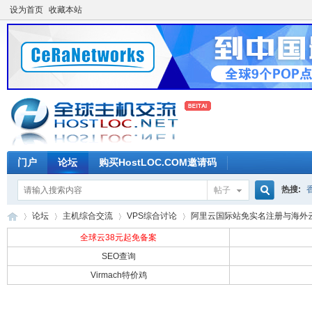
设为首页
收藏本站
门户
论坛
购买HostLOC.COM邀请码
热搜:
帖子
搜
论坛
主机综合交流
VPS综合讨论
阿里云国际站免实名注册与海外云服
全球云38元起免备案
SEO查询
索
Virmach特价鸡
全
»
›
›
›