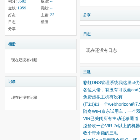
积分:
3582
威望:
--
金钱:
1959
贡献:
--
好友:
--
主题:
22
分享
日志:
--
相册:
--
分享:
--
日志
相册
现在还没有日志
现在还没有相册
主题
记录
彩虹DNS管理系统我这里cf
各位大佬，有没有可以画cad
免费虚拟主机有没有
现在还没有记录
(已出)出一个webhorizon的
随身WIFI京东试用车，一个
VIR已关闭所有主动迁移通道
溢价收一台VIR 2c以上的机
收个带余额的三毛