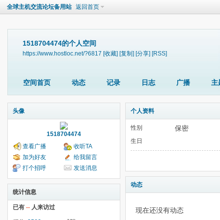
全球主机交流论坛备用站
返回首页
1518704474的个人空间
https://www.hostloc.net/?6817
[收藏]
[复制]
[分享]
[RSS]
空间首页
动态
记录
日志
广播
主
头像
个人资料
性别
保密
1518704474
生日
查看广播
收听TA
加为好友
给我留言
打个招呼
发送消息
动态
统计信息
已有
--
人来访过
现在还没有动态