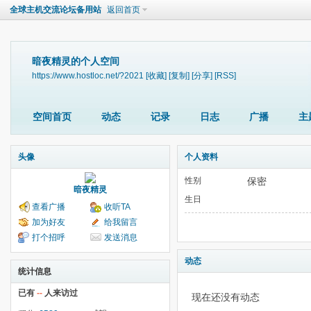
全球主机交流论坛备用站
返回首页
暗夜精灵的个人空间
https://www.hostloc.net/?2021
[收藏]
[复制]
[分享]
[RSS]
空间首页
动态
记录
日志
广播
主
头像
个人资料
性别
保密
暗夜精灵
生日
查看广播
收听TA
加为好友
给我留言
打个招呼
发送消息
动态
统计信息
已有
--
人来访过
现在还没有动态