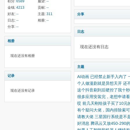
积分:
6589
威望:
--
金钱:
4213
贡献:
--
好友:
--
主题:
311
分享
日志:
--
相册:
--
分享:
--
日志
相册
现在还没有日志
现在还没有相册
主题
记录
AI动画 已经禁止新手入内了 
个人做漫剧就是异想天开 还
这个抖音刷到后硬控了我十秒
现在还没有记录
很多应用安装完，老想申请看
哎 前几天刚给孩子买了10元
有个疑问大佬，国内排除索可
请教大佬 三星国行系统是不是和
好消息 腾讯云又放450-29