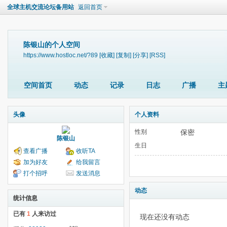
全球主机交流论坛备用站
返回首页
陈银山的个人空间
https://www.hostloc.net/?89
[收藏]
[复制]
[分享]
[RSS]
空间首页
动态
记录
日志
广播
主
头像
个人资料
性别
保密
陈银山
生日
查看广播
收听TA
加为好友
给我留言
打个招呼
发送消息
动态
统计信息
已有
1
人来访过
现在还没有动态