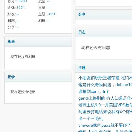
积分:
38930
威望:
--
金钱:
3664
贡献:
--
好友:
--
主题:
1831
分享
日志:
--
相册:
--
分享:
--
日志
相册
现在还没有日志
现在还没有相册
主题
记录
小朋友们玩玩王者荣耀 吃鸡
这是什么奇怪问题，debian
谁抽到com，fr了
现在还没有记录
gandi上撸到的 有人知道是
老薛主机9.9一月美国VPS
阿里云打电话来说我有4个账
出一个三毛机
vmware家的paas就不要碰了