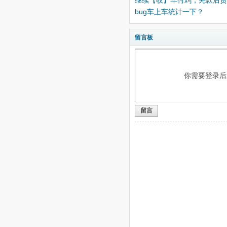
继续【收】年付鸡，先款后货，包含
bug车上车统计一下？
留言板
你需要登录
留言